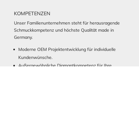
KOMPETENZEN
Unser Familienunternehmen steht für herausragende
Schmuckkompetenz und höchste Qualität made in
Germany.
Moderne OEM Projektentwicklung für individuelle
Kundenwünsche.
Außergewöhnliche Diamantkompetenz für Ihre
Kollektion. Wir liefern natürliche Diamanten, Lab
Grown Steine oder besondere Zertifikate.
Besonderes Feueremaille Know-How ermöglicht
Realisierung komplexester Anforderungen.
Wir garantieren jederzeit höchste Qualität.
Lesen Sie mehr